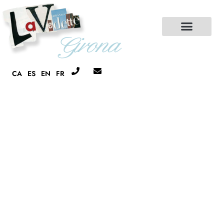
CA
ES
EN
FR
RESTAURANT
CRÊPERIE BRETONNE