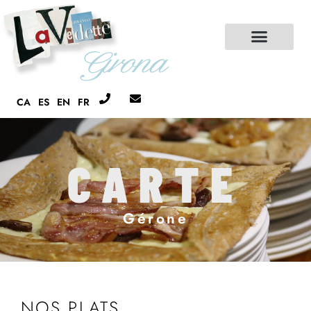
CA
ES
EN
FR
CARTE
Gérone
NOS PLATS